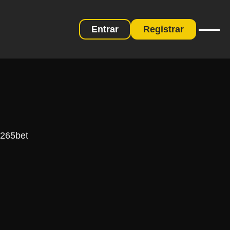
❄
Entrar
Registrar
❄
❄
❄
 265bet