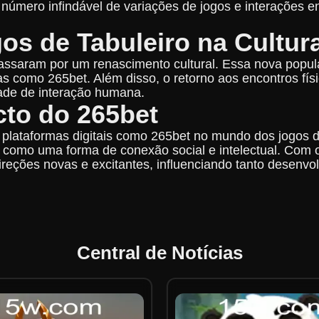
 número infindável de variações de jogos e interações 
s de Tabuleiro na Cultur
o passaram por um renascimento cultural. Essa nova pop
s como 265bet. Além disso, o retorno aos encontros fís
dade de interação humana.
to do 265bet
 plataformas digitais como 265bet no mundo dos jogos de
o como uma forma de conexão social e intelectual. Com o
ireções novas e excitantes, influenciando tanto desenv
Central de Notícias