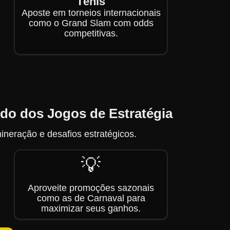
Tênis
Aposte em torneios internacionais
como o Grand Slam com odds
competitivas.
do dos Jogos de Estratégia
neração e desafios estratégicos.
💡
Aproveite promoções sazonais
como as de Carnaval para
maximizar seus ganhos.