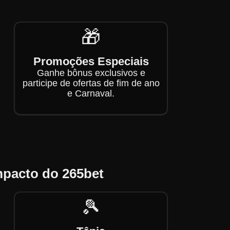
🎁
Promoções Especiais
Ganhe bônus exclusivos e
participe de ofertas de fim de ano
e Carnaval.
mpacto do 265bet
🎾