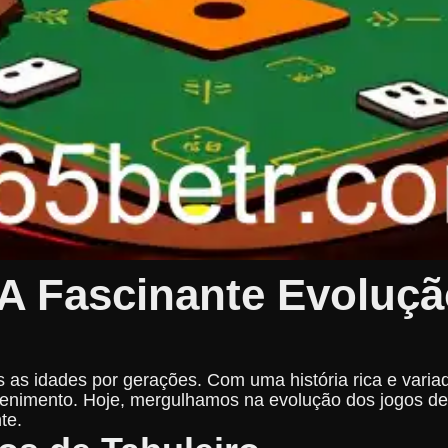
 A Fascinante Evoluçã
 as idades por gerações. Com uma história rica e variad
tenimento. Hoje, mergulhamos na evolução dos jogos de 
te.