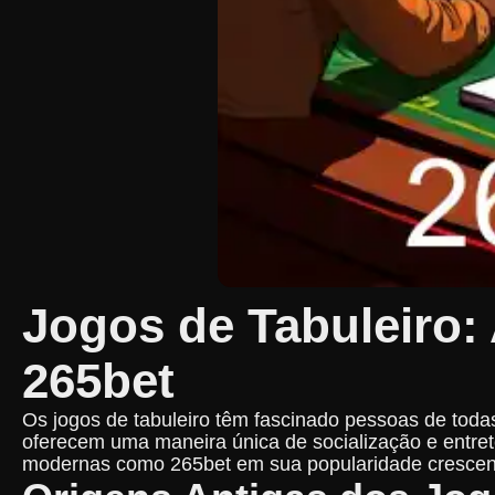
Jogos de Tabuleiro:
265bet
Os jogos de tabuleiro têm fascinado pessoas de todas
oferecem uma maneira única de socialização e entre
modernas como 265bet em sua popularidade crescen