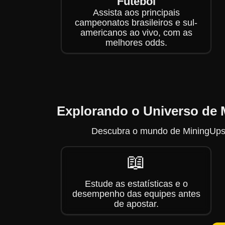
Futebol
Assista aos principais
campeonatos brasileiros e sul-
americanos ao vivo, com as
melhores odds.
Explorando o Universo de 
Descubra o mundo de MiningUpsta
📖
Estude as estatísticas e o
desempenho das equipes antes
de apostar.