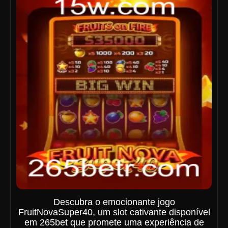
Descubra o emocionante jogo
FruitNovaSuper40, um slot cativante disponível
em 265bet que promete uma experiência de