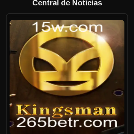
Central de Notícias