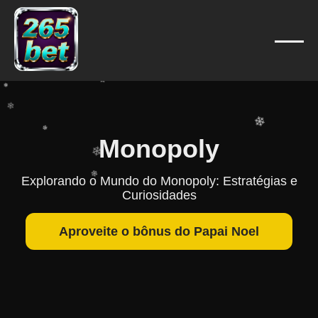
❄
❄
❄
❄
❄
❄
Monopoly
❄
❄
❄
❄
Explorando o Mundo do Monopoly: Estratégias e
❄
Curiosidades
❄
Aproveite o bônus do Papai Noel
❄