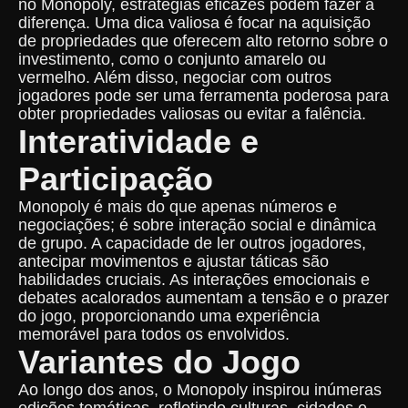
no Monopoly, estratégias eficazes podem fazer a
diferença. Uma dica valiosa é focar na aquisição
de propriedades que oferecem alto retorno sobre o
investimento, como o conjunto amarelo ou
vermelho. Além disso, negociar com outros
jogadores pode ser uma ferramenta poderosa para
obter propriedades valiosas ou evitar a falência.
Interatividade e
Participação
Monopoly é mais do que apenas números e
negociações; é sobre interação social e dinâmica
de grupo. A capacidade de ler outros jogadores,
antecipar movimentos e ajustar táticas são
habilidades cruciais. As interações emocionais e
debates acalorados aumentam a tensão e o prazer
do jogo, proporcionando uma experiência
memorável para todos os envolvidos.
Variantes do Jogo
Ao longo dos anos, o Monopoly inspirou inúmeras