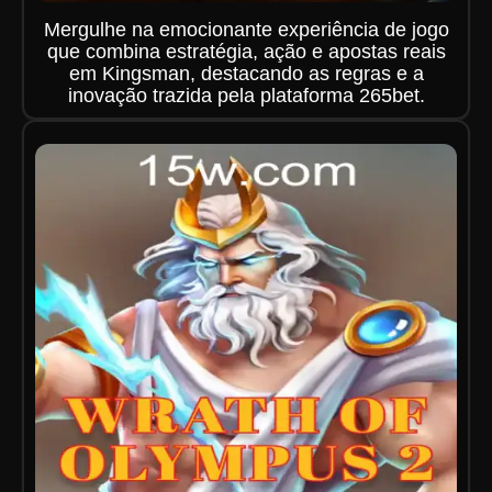
Mergulhe na emocionante experiência de jogo
que combina estratégia, ação e apostas reais
em Kingsman, destacando as regras e a
inovação trazida pela plataforma 265bet.