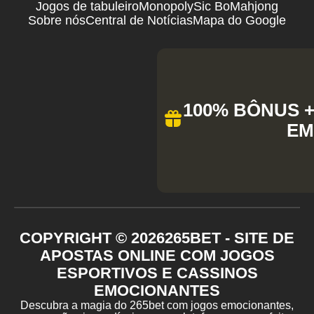
Jogos de tabuleiro
Monopoly
Sic Bo
Mahjong
Sobre nós
Central de Notícias
Mapa do Google
100% BÔNUS + 
EM
COPYRIGHT ©
2026
265BET - SITE DE
APOSTAS ONLINE COM JOGOS
ESPORTIVOS E CASSINOS
EMOCIONANTES
Descubra a magia do 265bet com jogos emocionantes,