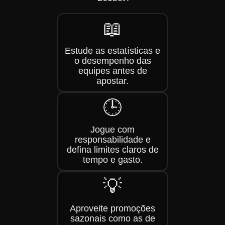
📖
Estude as estatísticas e
o desempenho das
equipes antes de
apostar.
🕒
Jogue com
responsabilidade e
defina limites claros de
tempo e gasto.
💡
Aproveite promoções
sazonais como as de