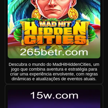
Descubra o mundo do MadHitHiddenCities, um
jogo que combina aventura e estratégia para
criar uma experiência envolvente, com regras
dinâmicas e atualizações de eventos atuais.