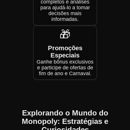
completos e análises
para ajudá-lo a tomar
decisões mais
informadas.
🎁
Promoções
Especiais
Ganhe bônus exclusivos
e participe de ofertas de
fim de ano e Carnaval.
Explorando o Mundo do
Monopoly: Estratégias e
Curiosidades