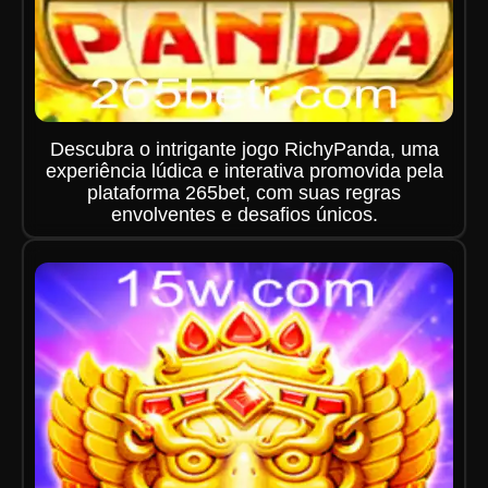
Descubra o intrigante jogo RichyPanda, uma
experiência lúdica e interativa promovida pela
plataforma 265bet, com suas regras
envolventes e desafios únicos.