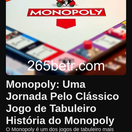
Monopoly: Uma
Jornada Pelo Clássico
Jogo de Tabuleiro
História do Monopoly
O Monopoly é um dos jogos de tabuleiro mais