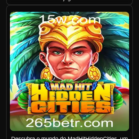
Descubra o mundo do MadHitHiddenCities, um