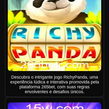
Descubra o intrigante jogo RichyPanda, uma
experiência lúdica e interativa promovida pela
plataforma 265bet, com suas regras
envolventes e desafios únicos.