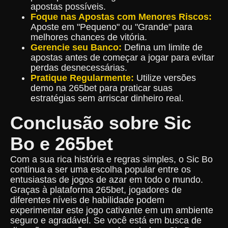
apostas possíveis.
Foque nas Apostas com Menores Riscos:
Aposte em "Pequeno" ou "Grande" para
melhores chances de vitória.
Gerencie seu Banco:
Defina um limite de
apostas antes de começar a jogar para evitar
perdas desnecessárias.
Pratique Regularmente:
Utilize versões
demo na 265bet para praticar suas
estratégias sem arriscar dinheiro real.
Conclusão sobre Sic
Bo e 265bet
Com a sua rica história e regras simples, o Sic Bo
continua a ser uma escolha popular entre os
entusiastas de jogos de azar em todo o mundo.
Graças à plataforma 265bet, jogadores de
diferentes níveis de habilidade podem
experimentar este jogo cativante em um ambiente
seguro e agradável. Se você está em busca de