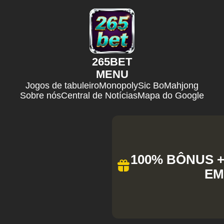
265BET
MENU
Jogos de tabuleiro
Monopoly
Sic Bo
Mahjong
Sobre nós
Central de Notícias
Mapa do Google
100% BÔNUS + 
EM