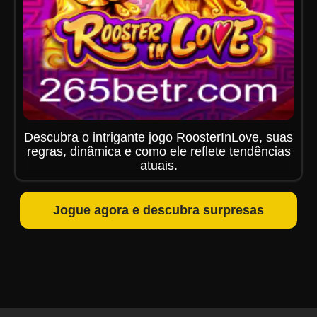
Descubra o intrigante jogo RoosterInLove, suas
regras, dinâmica e como ele reflete tendências
atuais.
Jogue agora e descubra surpresas