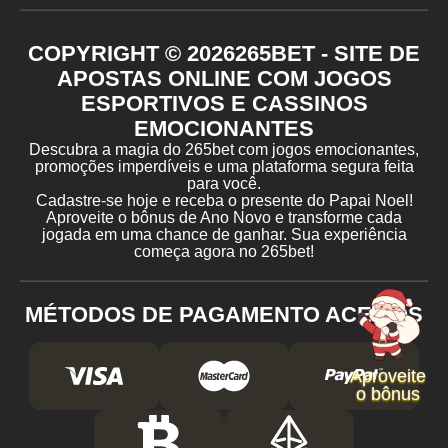
COPYRIGHT ©
2026
265BET - SITE DE
APOSTAS ONLINE COM JOGOS
ESPORTIVOS E CASSINOS
EMOCIONANTES
Descubra a magia do 265bet com jogos emocionantes,
promoções imperdíveis e uma plataforma segura feita
para você.
Cadastre-se hoje e receba o presente do Papai Noel!
Aproveite o bônus de Ano Novo e transforme cada
jogada em uma chance de ganhar. Sua experiência
começa agora no 265bet!
MÉTODOS DE PAGAMENTO ACEITOS
Aproveite
o bônus