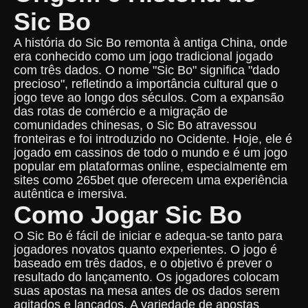
Sic Bo
A história do Sic Bo remonta à antiga China, onde
era conhecido como um jogo tradicional jogado
com três dados. O nome "Sic Bo" significa "dado
precioso", refletindo a importância cultural que o
jogo teve ao longo dos séculos. Com a expansão
das rotas de comércio e a migração de
comunidades chinesas, o Sic Bo atravessou
fronteiras e foi introduzido no Ocidente. Hoje, ele é
jogado em cassinos de todo o mundo e é um jogo
popular em plataformas online, especialmente em
sites como 265bet que oferecem uma experiência
autêntica e imersiva.
Como Jogar Sic Bo
O Sic Bo é fácil de iniciar e adequa-se tanto para
jogadores novatos quanto experientes. O jogo é
baseado em três dados, e o objetivo é prever o
resultado do lançamento. Os jogadores colocam
suas apostas na mesa antes de os dados serem
agitados e lançados. A variedade de apostas