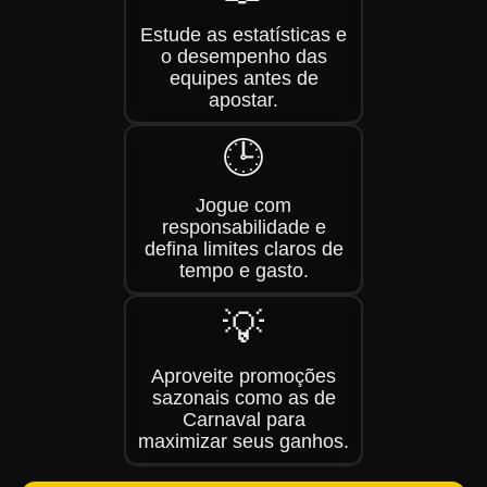
Estude as estatísticas e
o desempenho das
equipes antes de
apostar.
🕒
Jogue com
responsabilidade e
defina limites claros de
tempo e gasto.
💡
Aproveite promoções
sazonais como as de
Carnaval para
maximizar seus ganhos.