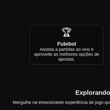
🏆
Futebol
Assista a partidas ao vivo e
aproveite as melhores opções de
apostas.
Explorando
Mergulhe na emocionante experiência de jogo que