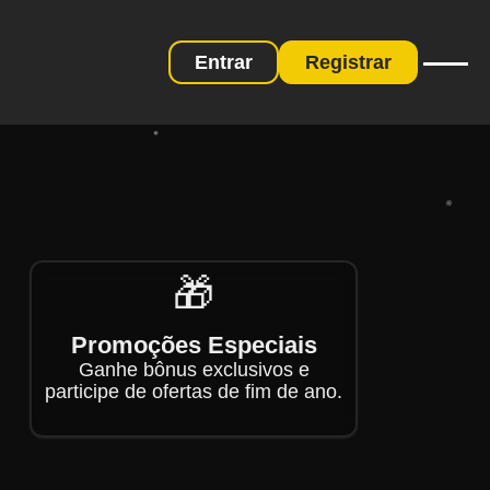
❄
Entrar
Registrar
❄
❄
❄
🎁
❄
Promoções Especiais
Ganhe bônus exclusivos e
participe de ofertas de fim de ano.