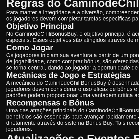
Regras do CaminodeChi
Para manter a integridade e a diversão, compreender
os jogadores devem completar tarefas específicas pa
Objetivo Principal
No CaminodeChiliBonusBuy, o objetivo principal é ac
especiais. Esses objetivos são atingidos através de 
Como Jogar
Os jogadores iniciam sua aventura a partir de um p
de jogabilidade, como comprar bônus, são oferecida
se torna central, dando ao jogador a oportunidade de 
Mecânicas de Jogo e Estratégias
A mecânica do CaminodeChiliBonusBuy é desenhada par
jogadores devem considerar o uso eficaz de bônus e 
padrões podem proporcionar uma vantagem crítica ao
Recompensas e Bônus
Uma das atrações principais do CaminodeChiliBonu
benefícios são essenciais para avançar rapidamente
diretamente através do sistema Bonus Buy. Tais rec
jogadores.
Atualizações e Eventos 