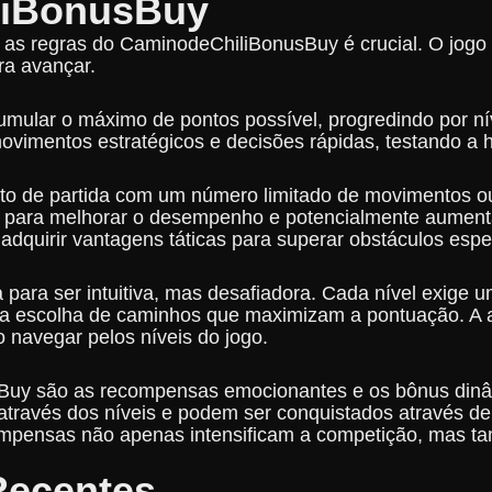
liBonusBuy
 as regras do CaminodeChiliBonusBuy é crucial. O jogo 
ra avançar.
umular o máximo de pontos possível, progredindo por n
movimentos estratégicos e decisões rápidas, testando a
onto de partida com um número limitado de movimentos 
s para melhorar o desempenho e potencialmente aument
adquirir vantagens táticas para superar obstáculos espe
a ser intuitiva, mas desafiadora. Cada nível exige um
a escolha de caminhos que maximizam a pontuação. A an
 navegar pelos níveis do jogo.
sBuy são as recompensas emocionantes e os bônus din
 através dos níveis e podem ser conquistados através d
ompensas não apenas intensificam a competição, mas ta
Recentes