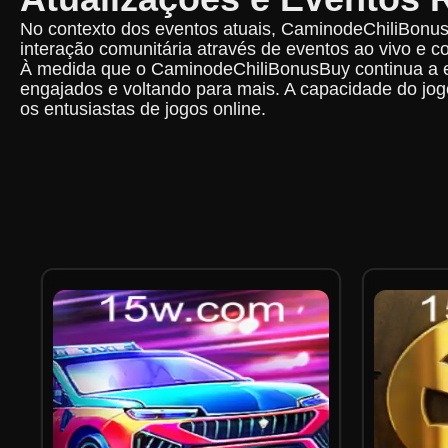
No contexto dos eventos atuais, CaminodeChiliBonusB
interação comunitária através de eventos ao vivo e 
À medida que o CaminodeChiliBonusBuy continua a ev
engajados e voltando para mais. A capacidade do jog
os entusiastas de jogos online.