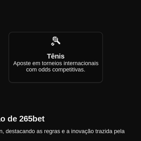
🎾
Tênis
Aposte em torneios internacionais
com odds competitivas.
o de 265bet
, destacando as regras e a inovação trazida pela