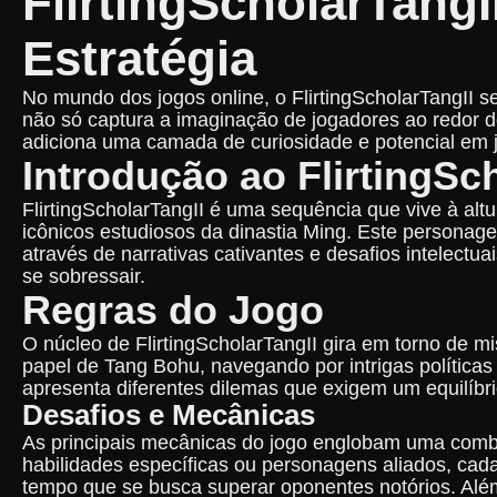
FlirtingScholarTangI
Estratégia
No mundo dos jogos online, o FlirtingScholarTangII 
não só captura a imaginação de jogadores ao redor 
adiciona uma camada de curiosidade e potencial em j
Introdução ao FlirtingSc
FlirtingScholarTangII é uma sequência que vive à al
icônicos estudiosos da dinastia Ming. Este personag
através de narrativas cativantes e desafios intelect
se sobressair.
Regras do Jogo
O núcleo de FlirtingScholarTangII gira em torno de 
papel de Tang Bohu, navegando por intrigas políticas
apresenta diferentes dilemas que exigem um equilíbr
Desafios e Mecânicas
As principais mecânicas do jogo englobam uma combi
habilidades específicas ou personagens aliados, cad
tempo que se busca superar oponentes notórios. Alé