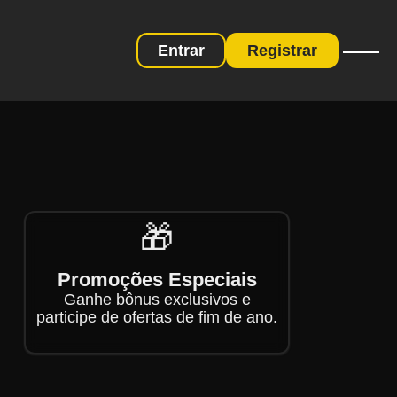
Entrar
Registrar
❄
🎁
Promoções Especiais
Ganhe bônus exclusivos e
participe de ofertas de fim de ano.