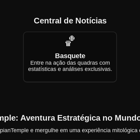
Central de Notícias
🏀
Basquete
Entre na ação das quadras com
estatísticas e análises exclusivas.
ple: Aventura Estratégica no Mund
ianTemple e mergulhe em uma experiência mitológica c