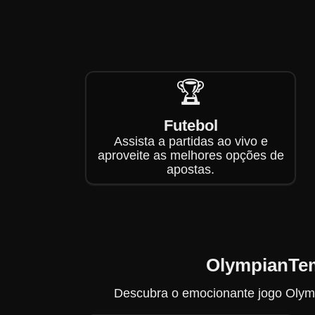
🏆
Futebol
Assista a partidas ao vivo e
aproveite as melhores opções de
apostas.
OlympianTem
Descubra o emocionante jogo Olymp