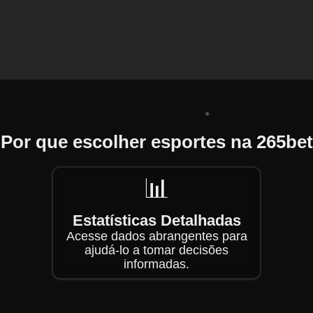
❄
❄
Por que escolher esportes na 265bet
📊
❄
Estatísticas Detalhadas
Acesse dados abrangentes para
ajudá-lo a tomar decisões
informadas.