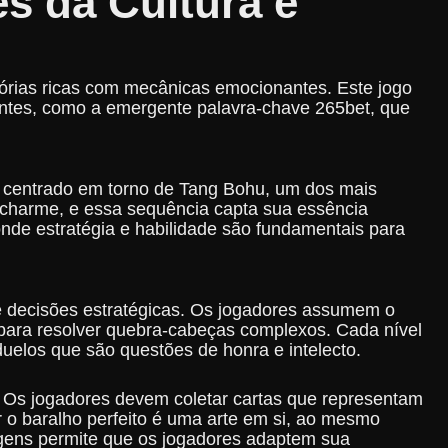
s da Cultura e
tórias ricas com mecânicas emocionantes. Este jogo
entes, como a emergente palavra-chave 265bet, que
ma centrado em torno de Tang Bohu, um dos mais
e charme, e essa sequência capta sua essência
onde estratégia e habilidade são fundamentais para
de decisões estratégicas. Os jogadores assumem o
co para resolver quebra-cabeças complexos. Cada nível
uelos que são questões de honra e intelecto.
 Os jogadores devem coletar cartas que representam
 o baralho perfeito é uma arte em si, ao mesmo
agens permite que os jogadores adaptem sua