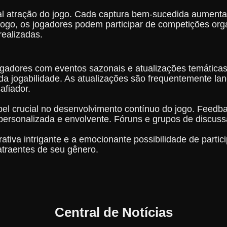
l atração do jogo. Cada captura bem-sucedida aumenta 
jogo, os jogadores podem participar de competições or
ealizadas.
ogadores com eventos sazonais e atualizações temática
 jogabilidade. As atualizações são frequentemente lanç
afiador.
crucial no desenvolvimento contínuo do jogo. Feedbac
ersonalizada e envolvente. Fóruns e grupos de discussã
tiva intrigante e a emocionante possibilidade de partic
atraentes de seu gênero.
Central de Notícias