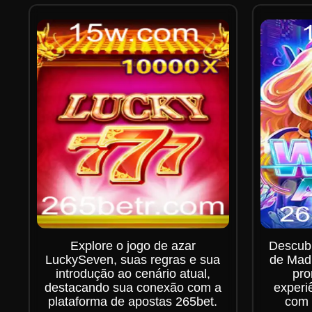
Explore o jogo de azar
Descubr
LuckySeven, suas regras e sua
de MadH
introdução ao cenário atual,
pro
destacando sua conexão com a
experi
plataforma de apostas 265bet.
com 