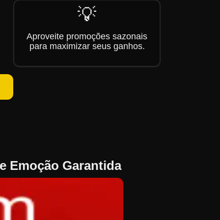
💡
Aproveite promoções sazonais
para maximizar seus ganhos.
e Emoção Garantida