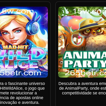
a o fascinante universo
Descubra a aventura em
itWildAlice, o jogo que
de AnimalParty, onde est
mete revolucionar a
competitividade se enc
ência de apostas online
inovação e aventura.