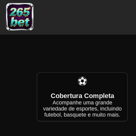
❄
❄
❄
❄
❄
⚽
Cobertura Completa
Acompanhe uma grande
variedade de esportes, incluindo
futebol, basquete e muito mais.