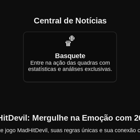
Central de Notícias
🏀
Basquete
Entre na ação das quadras com
estatísticas e análises exclusivas.
itDevil: Mergulhe na Emoção com 2
 jogo MadHitDevil, suas regras únicas e sua conexão 