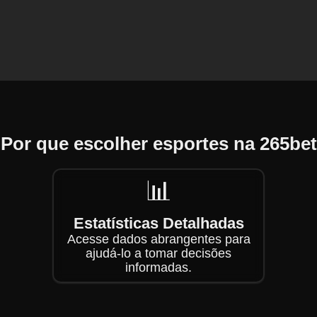
❄
Por que escolher esportes na 265bet
📊
Estatísticas Detalhadas
Acesse dados abrangentes para
ajudá-lo a tomar decisões
informadas.