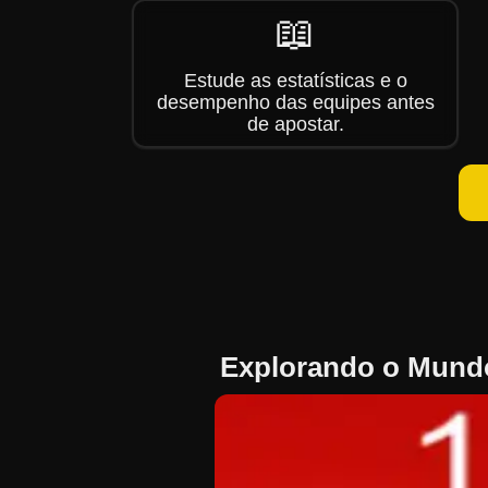
📖
Estude as estatísticas e o
desempenho das equipes antes
de apostar.
Explorando o Mund