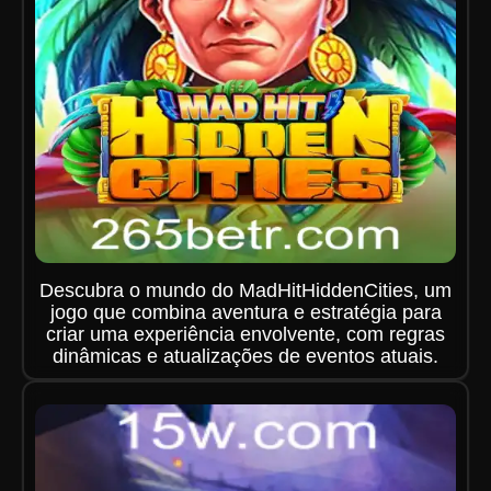
Descubra o mundo do MadHitHiddenCities, um
jogo que combina aventura e estratégia para
criar uma experiência envolvente, com regras
dinâmicas e atualizações de eventos atuais.