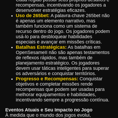
recompensas, incentivando os jogadores a
desenvolver estratégias eficazes.
Uso de 265bet:
A palavra-chave 265bet não
é apenas um elemento narrativo, mas
também funciona como um sistema de
recurso dentro do jogo. Os jogadores podem
usá-lo para desbloquear habilidades
especiais e avançar em missões críticas.
Batalhas Estratégicas:
As batalhas em
OpenSesameII não são apenas testamentos
de reflexos rápidos, mas também de
planejamento estratégico. Os jogadores
devem usar táticas inteligentes para superar
os adversários e conquistar territórios.
Progresso e Recompensas:
Conquistar
objetivos e completar missões rende
recompensas que podem ser usadas para
melhorar equipamentos e habilidades,
incentivando sempre a progressão contínua.
Eventos Atuais e Seu Impacto no Jogo
À medida que o mundo dos jogos evolui,