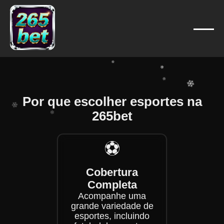
❄
❄
❄
❄
❄
Por que escolher esportes na
❄
❄
265bet
❄
❄
⚽
❄
❄
Cobertura
Completa
Acompanhe uma
grande variedade de
esportes, incluindo