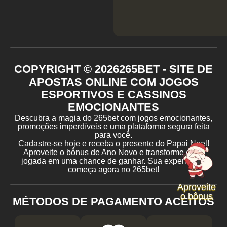
COPYRIGHT ©
2026
265BET - SITE DE
APOSTAS ONLINE COM JOGOS
ESPORTIVOS E CASSINOS
EMOCIONANTES
Descubra a magia do 265bet com jogos emocionantes,
promoções imperdíveis e uma plataforma segura feita
para você.
Cadastre-se hoje e receba o presente do Papai Noel!
Aproveite o bônus de Ano Novo e transforme cada
jogada em uma chance de ganhar. Sua experiência
começa agora no 265bet!
Aproveite
o bônus
MÉTODOS DE PAGAMENTO ACEITOS