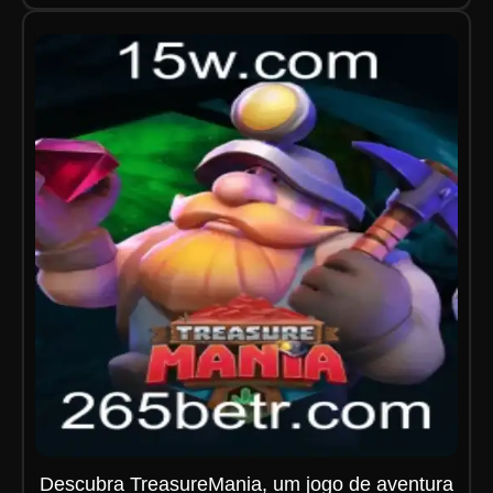
Descubra TreasureMania, um jogo de aventura