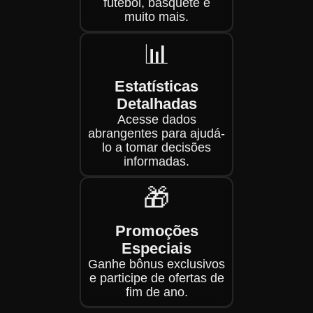
futebol, basquete e
muito mais.
📊
Estatísticas
Detalhadas
Acesse dados
abrangentes para ajudá-
lo a tomar decisões
informadas.
🎁
Promoções
Especiais
Ganhe bônus exclusivos
e participe de ofertas de
fim de ano.