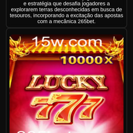
e estratégia que desafia jogadores a
explorarem terras desconhecidas em busca de
tesouros, incorporando a excitação das apostas
com a mecânica 265bet.