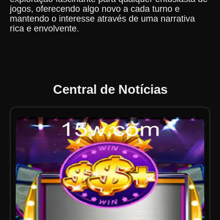
jogos, oferecendo algo novo a cada turno e
mantendo o interesse através de uma narrativa
rica e envolvente.
Central de Notícias