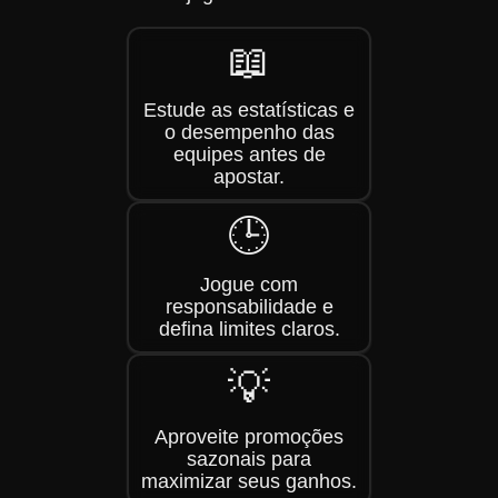
📖
Estude as estatísticas e
o desempenho das
equipes antes de
apostar.
🕒
Jogue com
responsabilidade e
defina limites claros.
💡
Aproveite promoções
sazonais para
maximizar seus ganhos.