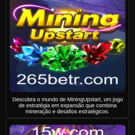
Descubra o mundo de MiningUpstart, um jogo
de estratégia em expansão que combina
mineração e desafios estratégicos.