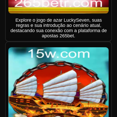
Explore o jogo de azar LuckySeven, suas
regras e sua introdução ao cenário atual,
destacando sua conexão com a plataforma de
apostas 265bet.