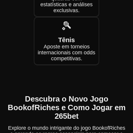
estatísticas e análises
exclusivas.
🎾
Tênis
Aposte em torneios
internacionais com odds
competitivas.
Descubra o Novo Jogo
BookofRiches e Como Jogar em
265bet
Explore o mundo intrigante do jogo BookofRiches