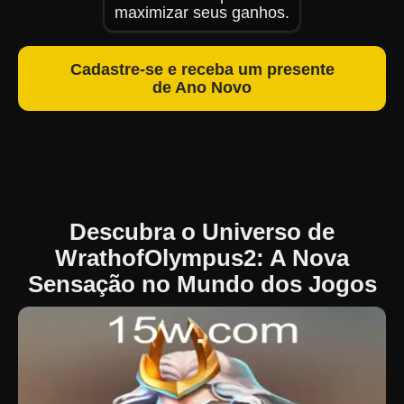
maximizar seus ganhos.
Cadastre-se e receba um presente
de Ano Novo
Descubra o Universo de
WrathofOlympus2: A Nova
Sensação no Mundo dos Jogos