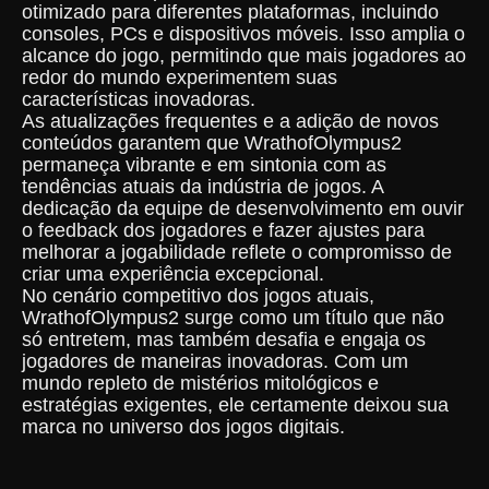
otimizado para diferentes plataformas, incluindo
consoles, PCs e dispositivos móveis. Isso amplia o
alcance do jogo, permitindo que mais jogadores ao
redor do mundo experimentem suas
características inovadoras.
As atualizações frequentes e a adição de novos
conteúdos garantem que WrathofOlympus2
permaneça vibrante e em sintonia com as
tendências atuais da indústria de jogos. A
dedicação da equipe de desenvolvimento em ouvir
o feedback dos jogadores e fazer ajustes para
melhorar a jogabilidade reflete o compromisso de
criar uma experiência excepcional.
No cenário competitivo dos jogos atuais,
WrathofOlympus2 surge como um título que não
só entretem, mas também desafia e engaja os
jogadores de maneiras inovadoras. Com um
mundo repleto de mistérios mitológicos e
estratégias exigentes, ele certamente deixou sua
marca no universo dos jogos digitais.