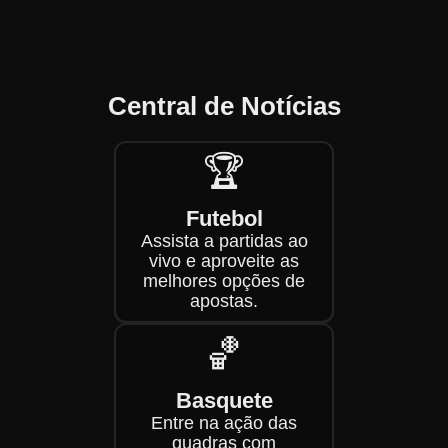
Central de Notícias
🏆
Futebol
Assista a partidas ao
vivo e aproveite as
melhores opções de
apostas.
🏀
Basquete
Entre na ação das
quadras com