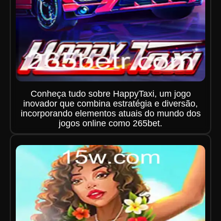
Conheça tudo sobre HappyTaxi, um jogo
inovador que combina estratégia e diversão,
incorporando elementos atuais do mundo dos
jogos online como 265bet.