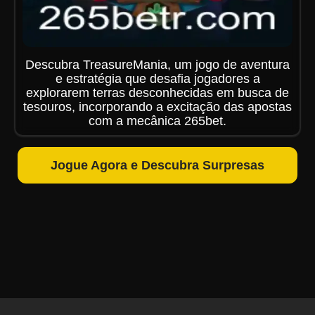
Descubra TreasureMania, um jogo de aventura
e estratégia que desafia jogadores a
explorarem terras desconhecidas em busca de
tesouros, incorporando a excitação das apostas
com a mecânica 265bet.
Jogue Agora e Descubra Surpresas