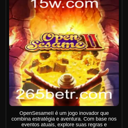
OpenSesameII é um jogo inovador que
combina estratégia e aventura. Com base nos
eventos atuais, explore suas regras e