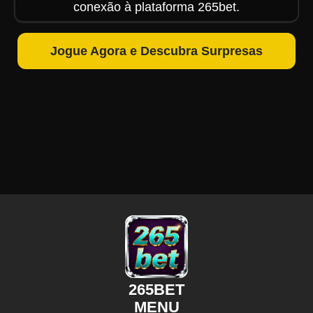
conexão à plataforma 265bet.
Jogue Agora e Descubra Surpresas
265BET
MENU