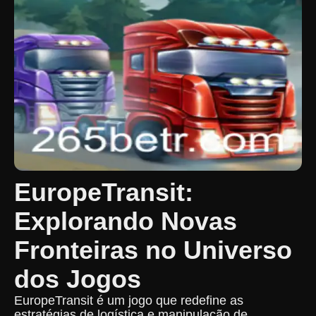
EuropeTransit:
Explorando Novas
Fronteiras no Universo
dos Jogos
EuropeTransit é um jogo que redefine as
estratégias de logística e manipulação de