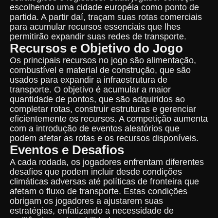
escolhendo uma cidade européia como ponto de
partida. A partir daí, traçam suas rotas comerciais
para acumular recursos essenciais que lhes
permitirão expandir suas redes de transporte.
Recursos e Objetivo do Jogo
Os principais recursos no jogo são alimentação,
combustível e material de construção, que são
usados para expandir a infraestrutura de
transporte. O objetivo é acumular a maior
quantidade de pontos, que são adquiridos ao
completar rotas, construir estruturas e gerenciar
eficientemente os recursos. A competição aumenta
com a introdução de eventos aleatórios que
podem afetar as rotas e os recursos disponíveis.
Eventos e Desafios
A cada rodada, os jogadores enfrentam diferentes
desafios que podem incluir desde condições
climáticas adversas até políticas de fronteira que
afetam o fluxo de transporte. Estas condições
obrigam os jogadores a ajustarem suas
estratégias, enfatizando a necessidade de