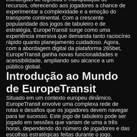
recursos, oferecendo aos jogadores a chance de
experimentar a complexidade e a emoção do
transporte continental. Com a crescente
popularidade dos jogos de tabuleiro e de
estratégia, EuropeTransit surge como uma
experiência imersiva que demanda tanto raciocínio
rápido quanto planejamento cuidadoso. Agora,
com a abordagem digital da plataforma 265bet,
EuropeTransit ganha novas funcionalidades e
acessibilidade, ampliando seu alcance a um
público global.
Introdução ao Mundo
de EuropeTransit
Situado em um contexto europeu dinâmico,
EuropeTransit envolve uma complexa rede de
rotas e desafios que os jogadores devem navegar
para ter sucesso. Este jogo de tabuleiro pode ser
jogado em sessões que variam de uma a três
horas, dependendo do número de jogadores e das
escolhas estratégicas feitas durante o jogo.