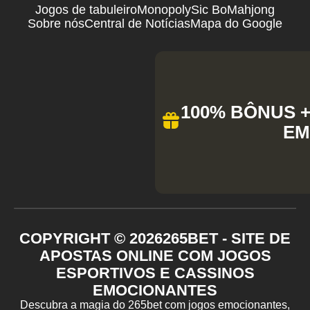
Jogos de tabuleiro
Monopoly
Sic Bo
Mahjong
Sobre nós
Central de Notícias
Mapa do Google
100% BÔNUS + 
EM
COPYRIGHT ©
2026
265BET - SITE DE
APOSTAS ONLINE COM JOGOS
ESPORTIVOS E CASSINOS
EMOCIONANTES
Descubra a magia do 265bet com jogos emocionantes,