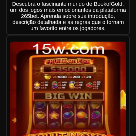
Descubra o fascinante mundo de BookofGold,
um dos jogos mais emocionantes da plataforma
265bet. Aprenda sobre sua introdução,
descrição detalhada e as regras que o tornam
um favorito entre os jogadores.