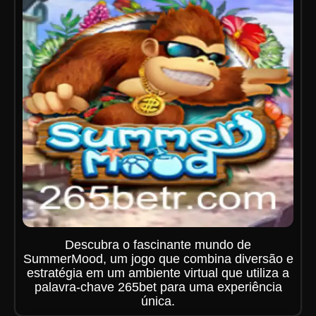
Descubra o fascinante mundo de
SummerMood, um jogo que combina diversão e
estratégia em um ambiente virtual que utiliza a
palavra-chave 265bet para uma experiência
única.