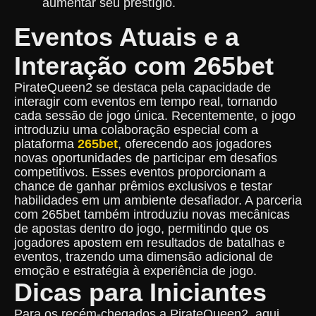
aumentar seu prestígio.
Eventos Atuais e a
Interação com 265bet
PirateQueen2 se destaca pela capacidade de
interagir com eventos em tempo real, tornando
cada sessão de jogo única. Recentemente, o jogo
introduziu uma colaboração especial com a
plataforma
265bet
, oferecendo aos jogadores
novas oportunidades de participar em desafios
competitivos. Esses eventos proporcionam a
chance de ganhar prêmios exclusivos e testar
habilidades em um ambiente desafiador. A parceria
com 265bet também introduziu novas mecânicas
de apostas dentro do jogo, permitindo que os
jogadores apostem em resultados de batalhas e
eventos, trazendo uma dimensão adicional de
emoção e estratégia à experiência de jogo.
Dicas para Iniciantes
Para os recém-chegados a PirateQueen2, aqui