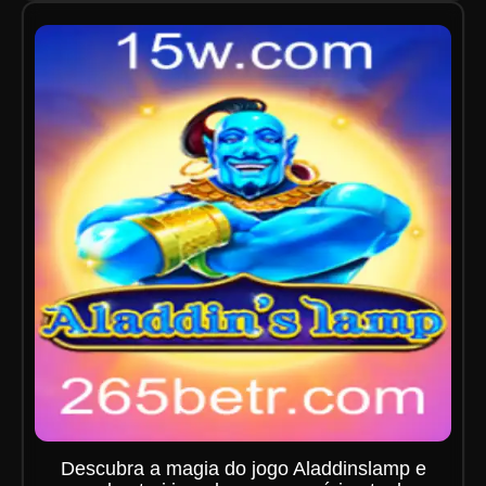
Descubra a magia do jogo Aladdinslamp e