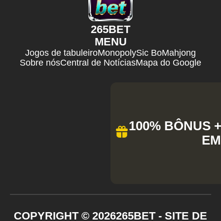
265BET
MENU
Jogos de tabuleiro
Monopoly
Sic Bo
Mahjong
Sobre nós
Central de Notícias
Mapa do Google
100% BÔNUS + 
EM
COPYRIGHT ©
2026
265BET - SITE DE