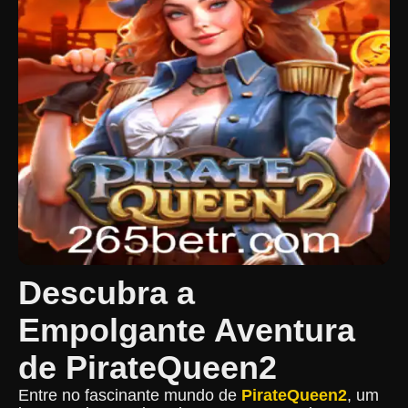
Descubra a
Empolgante Aventura
de PirateQueen2
Entre no fascinante mundo de
PirateQueen2
, um