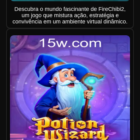
Descubra o mundo fascinante de FireChibi2,
um jogo que mistura ação, estratégia e
convivência em um ambiente virtual dinâmico.