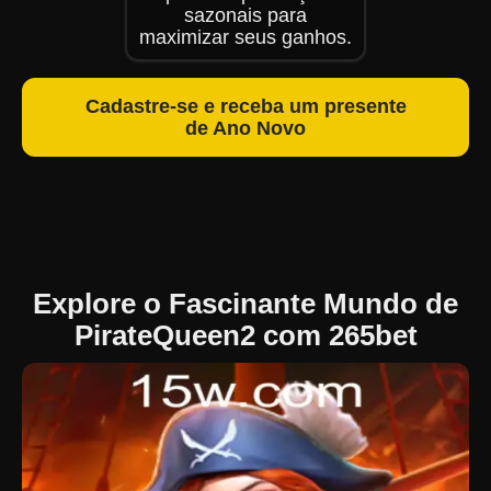
sazonais para
maximizar seus ganhos.
Cadastre-se e receba um presente
de Ano Novo
Explore o Fascinante Mundo de
PirateQueen2 com 265bet