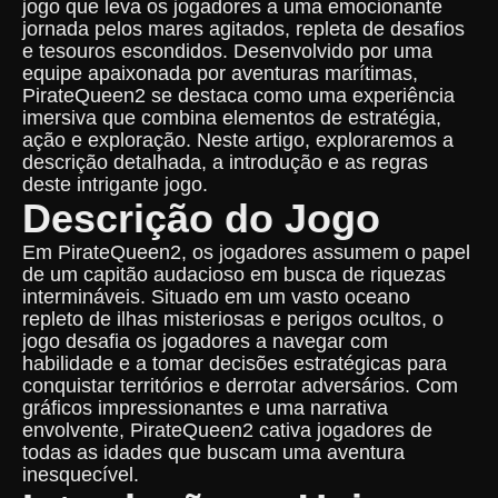
jogo que leva os jogadores a uma emocionante
jornada pelos mares agitados, repleta de desafios
e tesouros escondidos. Desenvolvido por uma
equipe apaixonada por aventuras marítimas,
PirateQueen2 se destaca como uma experiência
imersiva que combina elementos de estratégia,
ação e exploração. Neste artigo, exploraremos a
descrição detalhada, a introdução e as regras
deste intrigante jogo.
Descrição do Jogo
Em PirateQueen2, os jogadores assumem o papel
de um capitão audacioso em busca de riquezas
intermináveis. Situado em um vasto oceano
repleto de ilhas misteriosas e perigos ocultos, o
jogo desafia os jogadores a navegar com
habilidade e a tomar decisões estratégicas para
conquistar territórios e derrotar adversários. Com
gráficos impressionantes e uma narrativa
envolvente, PirateQueen2 cativa jogadores de
todas as idades que buscam uma aventura
inesquecível.