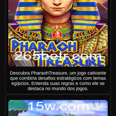
Descubra PharaohTreasure, um jogo cativante
que combina desafios estratégicos com temas
egípcios. Entenda suas regras e como ele se
destaca no mundo dos jogos.