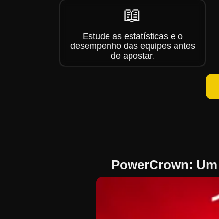
📖
Estude as estatísticas e o
desempenho das equipes antes
de apostar.
PowerCrown: Um M