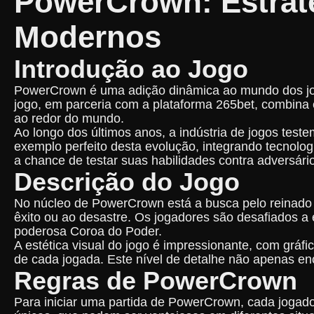
PowerCrown: Estrat
Modernos
Introdução ao Jogo
PowerCrown é uma adição dinâmica ao mundo dos jogo
jogo, em parceria com a plataforma 265bet, combina e
ao redor do mundo.
Ao longo dos últimos anos, a indústria de jogos t
exemplo perfeito desta evolução, integrando tecnolog
a chance de testar suas habilidades contra adversár
Descrição do Jogo
No núcleo de PowerCrown está a busca pelo reinado 
êxito ou ao desastre. Os jogadores são desafiados a e
poderosa Coroa do Poder.
A estética visual do jogo é impressionante, com gráf
de cada jogada. Este nível de detalhe não apenas en
Regras de PowerCrown
Para iniciar uma partida de PowerCrown, cada jogador