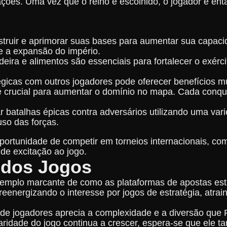
uações. Uma vez que o reino é escolhido, o jogador é 
ruir e aprimorar suas bases para aumentar sua capaci
e a expansão do império.
ra e alimentos são essenciais para fortalecer o exército
égicas com outros jogadores pode oferecer benefícios m
 é crucial para aumentar o domínio no mapa. Cada conqui
batalhas épicas contra adversários utilizando uma vari
uso das forças.
portunidade de competir em torneios internacionais, co
de excitação ao jogo.
 dos Jogos
mplo marcante de como as plataformas de apostas estã
eenergizando o interesse por jogos de estratégia, atra
 jogadores aprecia a complexidade e a diversão que P
ridade do jogo continua a crescer, espera-se que ele 