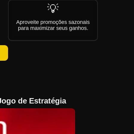
💡
Aproveite promoções sazonais
para maximizar seus ganhos.
ogo de Estratégia