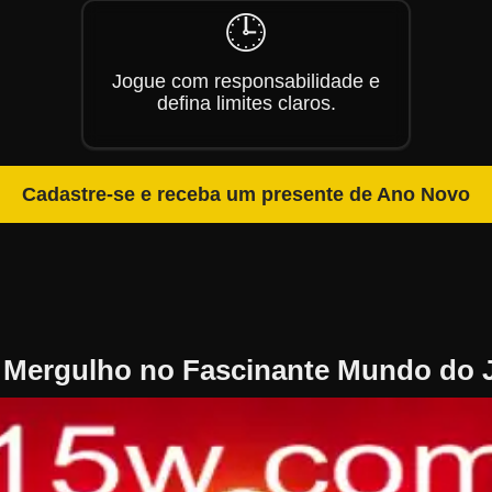
🕒
Jogue com responsabilidade e
defina limites claros.
Cadastre-se e receba um presente de Ano Novo
ergulho no Fascinante Mundo do J