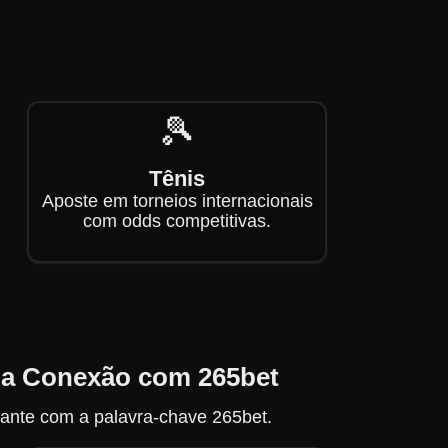
🎾
Tênis
Aposte em torneios internacionais
com odds competitivas.
e a Conexão com 265bet
igante com a palavra-chave 265bet.