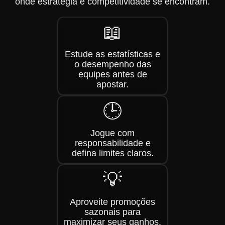
onde estratégia e competitividade se encontram.
📖
Estude as estatísticas e
o desempenho das
equipes antes de
apostar.
🕒
Jogue com
responsabilidade e
defina limites claros.
💡
Aproveite promoções
sazonais para
maximizar seus ganhos.