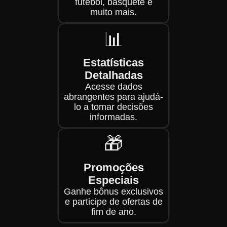
futebol, basquete e
muito mais.
📊
Estatísticas
Detalhadas
Acesse dados
abrangentes para ajudá-
lo a tomar decisões
informadas.
🎁
Promoções
Especiais
Ganhe bônus exclusivos
e participe de ofertas de
fim de ano.