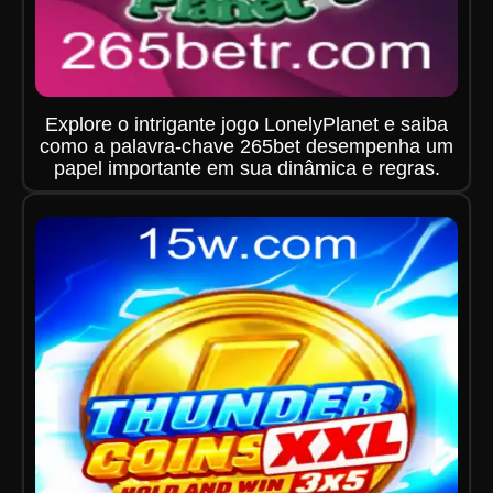
Explore o intrigante jogo LonelyPlanet e saiba
como a palavra-chave 265bet desempenha um
papel importante em sua dinâmica e regras.