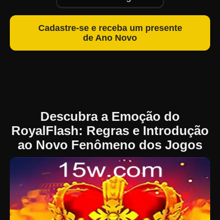
Cadastre-se e receba um presente
de Ano Novo
Descubra a Emoção do
RoyalFlash: Regras e Introdução
ao Novo Fenômeno dos Jogos