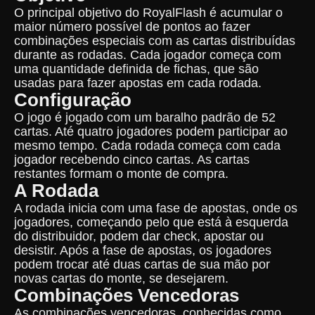
O principal objetivo do RoyalFlash é acumular o
maior número possível de pontos ao fazer
combinações especiais com as cartas distribuídas
durante as rodadas. Cada jogador começa com
uma quantidade definida de fichas, que são
usadas para fazer apostas em cada rodada.
Configuração
O jogo é jogado com um baralho padrão de 52
cartas. Até quatro jogadores podem participar ao
mesmo tempo. Cada rodada começa com cada
jogador recebendo cinco cartas. As cartas
restantes formam o monte de compra.
A Rodada
A rodada inicia com uma fase de apostas, onde os
jogadores, começando pelo que está à esquerda
do distribuidor, podem dar check, apostar ou
desistir. Após a fase de apostas, os jogadores
podem trocar até duas cartas de sua mão por
novas cartas do monte, se desejarem.
Combinações Vencedoras
As combinações vencedoras, conhecidas como