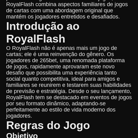
RoyalFlash combina aspectos familiares de jogos
de cartas com uma abordagem original que
mantém os jogadores entretidos e desafiados.
Introdução ao
RoyalFlash
O RoyalFlash não é apenas mais um jogo de
cartas; ele é uma reinvenção do gênero. Os
jogadores de 265bet, uma renomada plataforma
de jogos, rapidamente aprovaram este novo
desafio que possibilita uma experiência tanto
social quanto competitiva, ideal para amigos e
familiares se reunirem e testarem suas habilidades
de previsão e estratégia. Desde o seu lançamento,
RoyalFlash tem se destacado em eventos de jogos
por seu formato dinâmico, adaptando-se
perfeitamente ao estilo de vida moderno dos
jogadores.
Regras do Jogo
Objetivo