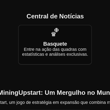
Central de Notícias
🏀
Basquete
Entre na ação das quadras com
estatísticas e análises exclusivas.
MiningUpstart: Um Mergulho no Mun
rt, um jogo de estratégia em expansão que combina mi