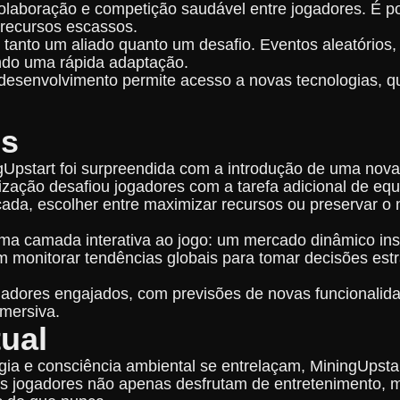
olaboração e competição saudável entre jogadores. É pos
 recursos escassos.
tanto um aliado quanto um desafio. Eventos aleatórios
ndo uma rápida adaptação.
 desenvolvimento permite acesso a novas tecnologias, 
os
pstart foi surpreendida com a introdução de uma nova 
ização desafiou jogadores com a tarefa adicional de eq
cada, escolher entre maximizar recursos ou preservar o
uma camada interativa ao jogo: um mercado dinâmico ins
m monitorar tendências globais para tomar decisões est
adores engajados, com previsões de novas funcionalida
mersiva.
ual
ia e consciência ambiental se entrelaçam, MiningUpstar
s jogadores não apenas desfrutam de entretenimento, m