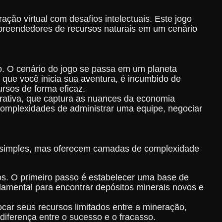
ção virtual com desafios intelectuais. Este jogo
preendedores de recursos naturais em um cenário
. O cenário do jogo se passa em um planeta
 que você inicia sua aventura, é incumbido de
rsos de forma eficaz.
rrativa, que captura as nuances da economia
omplexidades de administrar uma equipe, negociar
ão simples, mas oferecem camadas de complexidade
s. O primeiro passo é estabelecer uma base de
damental para encontrar depósitos minerais novos e
car seus recursos limitados entre a mineração,
iferença entre o sucesso e o fracasso.