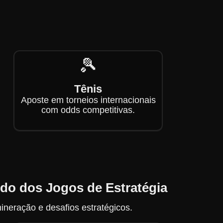
🎾
Tênis
Aposte em torneios internacionais
com odds competitivas.
do dos Jogos de Estratégia
neração e desafios estratégicos.