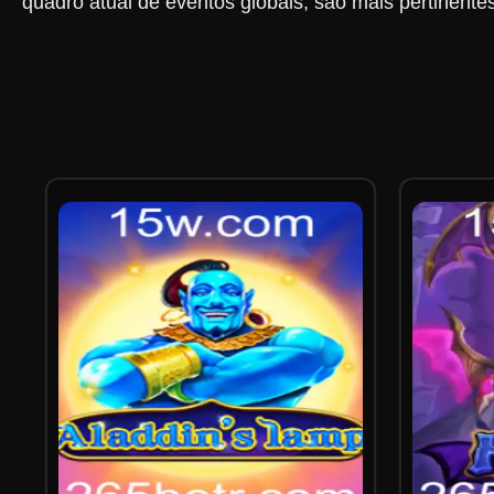
quadro atual de eventos globais, são mais pertinente