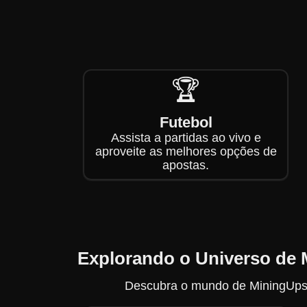
🏆
Futebol
Assista a partidas ao vivo e
aproveite as melhores opções de
apostas.
Explorando o Universo de 
Descubra o mundo de MiningUpsta