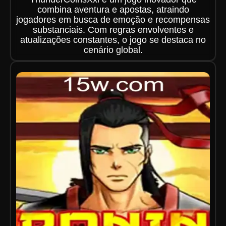
combina aventura e apostas, atraindo
jogadores em busca de emoção e recompensas
substanciais. Com regras envolventes e
atualizações constantes, o jogo se destaca no
cenário global.