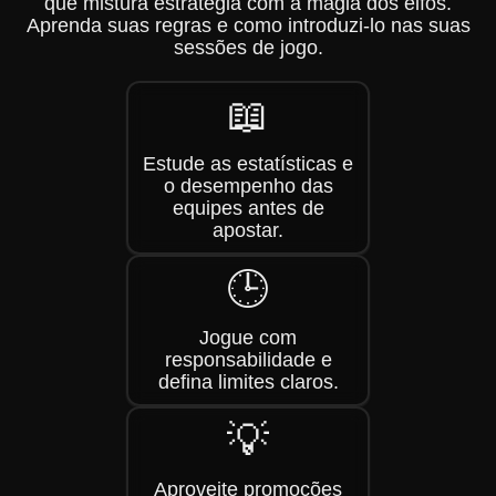
que mistura estratégia com a magia dos elfos.
Aprenda suas regras e como introduzi-lo nas suas
sessões de jogo.
📖
Estude as estatísticas e
o desempenho das
equipes antes de
apostar.
🕒
Jogue com
responsabilidade e
defina limites claros.
💡
Aproveite promoções