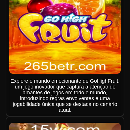
Explore o mundo emocionante de GoHighFruit,
um jogo inovador que captura a atenção de
amantes de jogos em todo o mundo,
introduzindo regras envolventes e uma
jogabilidade única que se destaca no cenário
atual.