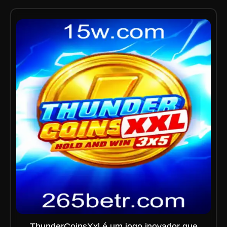
ThunderCoinsXxl é um jogo inovador que