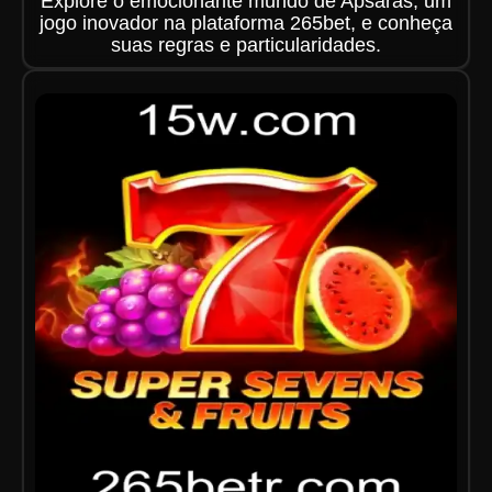
Explore o emocionante mundo de Apsaras, um
jogo inovador na plataforma 265bet, e conheça
suas regras e particularidades.