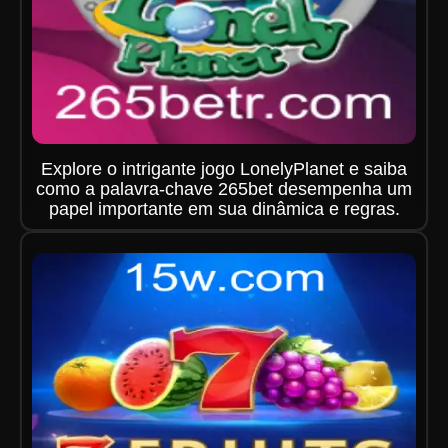
Explore o intrigante jogo LonelyPlanet e saiba
como a palavra-chave 265bet desempenha um
papel importante em sua dinâmica e regras.