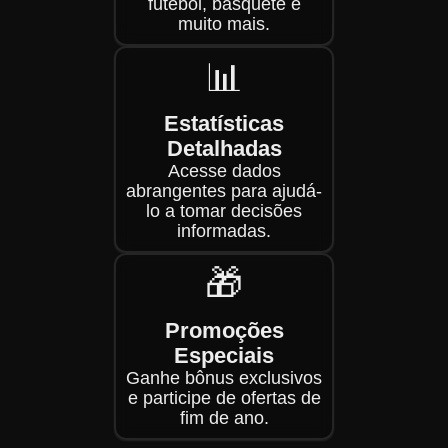
futebol, basquete e
muito mais.
📊
Estatísticas
Detalhadas
Acesse dados
abrangentes para ajudá-
lo a tomar decisões
informadas.
🎁
Promoções
Especiais
Ganhe bônus exclusivos
e participe de ofertas de
fim de ano.