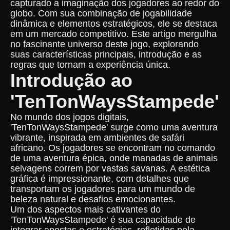
capturado a imaginação dos jogadores ao redor do
globo. Com sua combinação de jogabilidade
dinâmica e elementos estratégicos, ele se destaca
em um mercado competitivo. Este artigo mergulha
no fascinante universo deste jogo, explorando
suas características principais, introdução e as
regras que tornam a experiência única.
Introdução ao
'TenTonWaysStampede'
No mundo dos jogos digitais,
'TenTonWaysStampede' surge como uma aventura
vibrante, inspirada em ambientes de safári
africano. Os jogadores se encontram no comando
de uma aventura épica, onde manadas de animais
selvagens correm por vastas savanas. A estética
gráfica é impressionante, com detalhes que
transportam os jogadores para um mundo de
beleza natural e desafios emocionantes.
Um dos aspectos mais cativantes do
'TenTonWaysStampede' é sua capacidade de