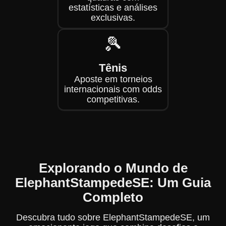
estatísticas e análises
exclusivas.
🎾
Tênis
Aposte em torneios
internacionais com odds
competitivas.
Explorando o Mundo de
ElephantStampedeSE: Um Guia
Completo
Descubra tudo sobre ElephantStampedeSE, um