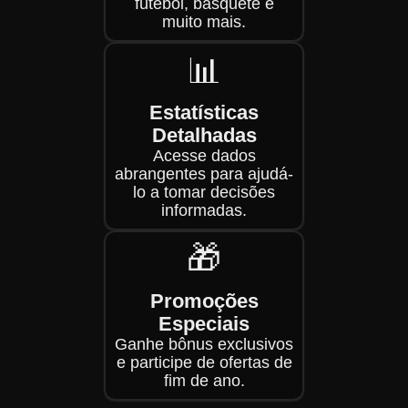
futebol, basquete e
muito mais.
📊
Estatísticas
Detalhadas
Acesse dados
abrangentes para ajudá-
lo a tomar decisões
informadas.
🎁
Promoções
Especiais
Ganhe bônus exclusivos
e participe de ofertas de
fim de ano.