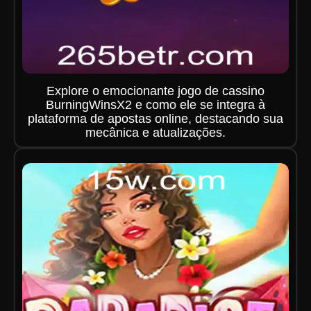
Explore o emocionante jogo de cassino
BurningWinsX2 e como ele se integra à
plataforma de apostas online, destacando sua
mecânica e atualizações.