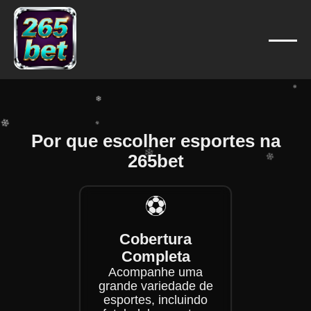
❄
❄
❄
❄
❄
❄
Por que escolher esportes na
❄
265bet
❄
❄
❄
⚽
❄
❄
Cobertura
Completa
Acompanhe uma
grande variedade de
esportes, incluindo