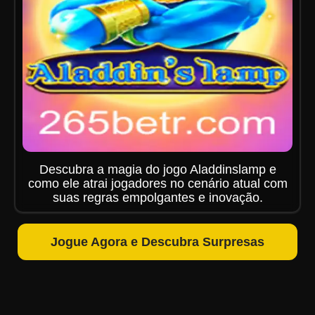
Descubra a magia do jogo Aladdinslamp e
como ele atrai jogadores no cenário atual com
suas regras empolgantes e inovação.
Jogue Agora e Descubra Surpresas