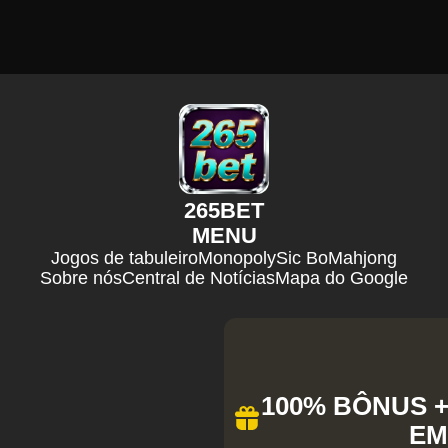
265BET
MENU
Jogos de tabuleiro
Monopoly
Sic Bo
Mahjong
Sobre nós
Central de Notícias
Mapa do Google
100% BÔNUS + 
EM