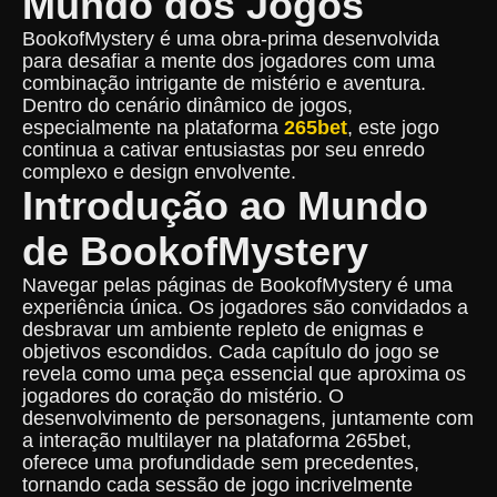
Mundo dos Jogos
BookofMystery é uma obra-prima desenvolvida
para desafiar a mente dos jogadores com uma
combinação intrigante de mistério e aventura.
Dentro do cenário dinâmico de jogos,
especialmente na plataforma
265bet
, este jogo
continua a cativar entusiastas por seu enredo
complexo e design envolvente.
Introdução ao Mundo
de BookofMystery
Navegar pelas páginas de BookofMystery é uma
experiência única. Os jogadores são convidados a
desbravar um ambiente repleto de enigmas e
objetivos escondidos. Cada capítulo do jogo se
revela como uma peça essencial que aproxima os
jogadores do coração do mistério. O
desenvolvimento de personagens, juntamente com
a interação multilayer na plataforma 265bet,
oferece uma profundidade sem precedentes,
tornando cada sessão de jogo incrivelmente